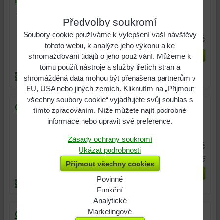
mřížovaný
Kotec 4 x 2 m, komplet mřížovaný
Předvolby soukromí
včetně otočného držáku misek.
Soubory cookie používáme k vylepšení vaší návštěvy
16 500 Kč
tohoto webu, k analýze jeho výkonu a ke
Zvolte variantu
shromažďování údajů o jeho používání. Můžeme k
tomu použít nástroje a služby třetích stran a
Skladem
Dodání 1 až 5 týdnů
shromážděná data mohou být přenášena partnerům v
EU, USA nebo jiných zemích. Kliknutím na „Přijmout
všechny soubory cookie“ vyjadřujete svůj souhlas s
Garáž 3 x 5 Klasik zadní spád
tímto zpracováním. Níže můžete najít podrobné
Garáž 3 x 5 m se zadním spádem,
informace nebo upravit své preference.
vyrobená z žárově pozinkovaného...
Zásady ochrany soukromí
17 000 Kč
Ukázat podrobnosti
17 900 Kč
Sleva: 900 Kč
Přijmout všechny cookies
Zvolte variantu
Povinné
Skladem
Akce
Dodání 1 až 5 týdnů
Naše
Funkční
webová
Můžeme
Analytické
stránka
ukládat
Použití
Marketingové
Garáž 3 x 5 m zadní spád dvoukřídlá vrata