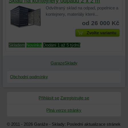
Sklad na kontejnery odpadu 2 x 2 m
Odvětraný sklad na odpad, popelnice a
kontejnery, materiály které...
od 26 000 Kč
Zvolte variantu
Skladem
Novinka
Dodání 1 až 5 týdnů
GarazeSklady
Obchodní podmínky
Přihlásit se
Zaregistrujte se
Plná verze stránky
© 2011 - 2026 Garáže - Sklady: Poslední aktualizace stránek