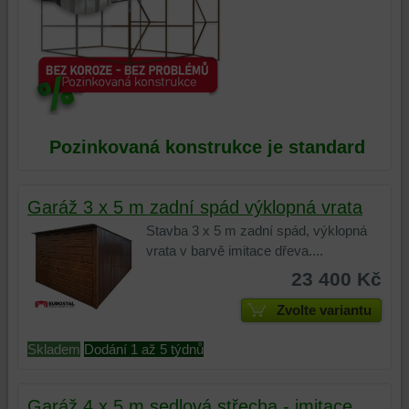
Pozinkovaná konstrukce je standard
Garáž 3 x 5 m zadní spád výklopná vrata
Stavba 3 x 5 m zadní spád, výklopná
vrata v barvě imitace dřeva....
23 400 Kč
Zvolte variantu
Skladem
Dodání 1 až 5 týdnů
Garáž 4 x 5 m sedlová střecha - imitace