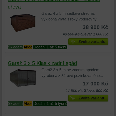
dřeva
Garáž 4 x 5 m sedlová střecha,
výklopná vrata široký vodorovný...
38 900 Kč
40 500 Kč
Sleva: 1 600 Kč
Zvolte variantu
Skladem
Akce
Dodání 1 až 5 týdnů
Garáž 3 x 5 Klasik zadní spád
Garáž 3 x 5 m se zadním spádem,
vyrobená z žárově pozinkovaného...
17 000 Kč
17 900 Kč
Sleva: 900 Kč
Zvolte variantu
Skladem
Akce
Dodání 1 až 5 týdnů