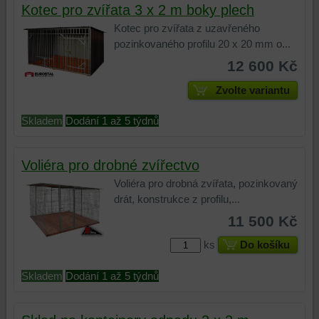
Kotec pro zvířata 3 x 2 m boky plech
Kotec pro zvířata z uzavřeného
pozinkovaného profilu 20 x 20 mm o...
12 600 Kč
Zvolte variantu
Skladem
Dodání 1 až 5 týdnů
Voliéra pro drobné zvířectvo
Voliéra pro drobná zvířata, pozinkovaný
drát, konstrukce z profilu,...
11 500 Kč
ks
Do košíku
Skladem
Dodání 1 až 5 týdnů