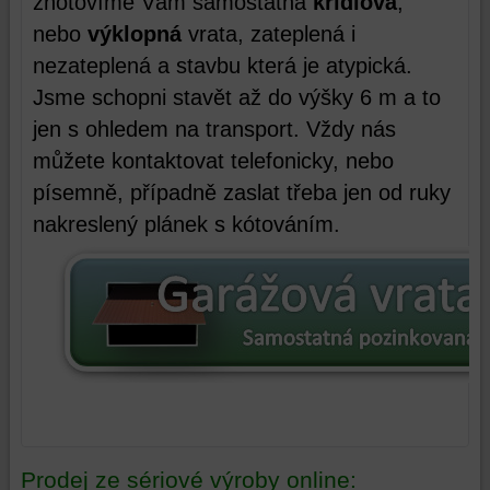
zhotovíme Vám samostatná
křídlová
,
nebo
výklopná
vrata, zateplená i
nezateplená a stavbu která je atypická.
Jsme schopni stavět až do výšky 6 m a to
jen s ohledem na transport. Vždy nás
můžete kontaktovat telefonicky, nebo
písemně, případně zaslat třeba jen od ruky
nakreslený plánek s kótováním.
Prodej ze sériové výroby online: