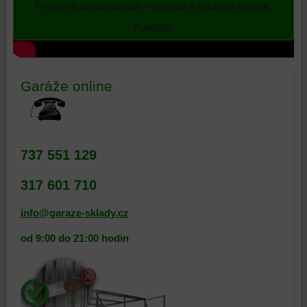
Povolit a zapamatovat - souhlas s druhem cookie:
je
používali,
Funkční
k
Otevřít video v novém okně
zaznamenávání
konverzních
událostí
Garáže online
a
podobně.
737 551 129
317 601 710
info@garaze-sklady.cz
od 9:00 do 21:00 hodin