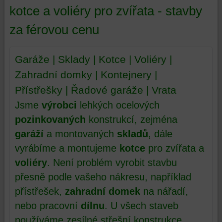
kotce a voliéry pro zvířata - stavby
za férovou cenu
Garáže | Sklady | Kotce | Voliéry |
Zahradní domky | Kontejnery |
Přístřešky | Řadové garáže | Vrata
Jsme
výrobci
lehkých ocelových
pozinkovaných
konstrukcí, zejména
garáží
a montovaných
skladů
, dále
vyrábíme a montujeme
kotce
pro zvířata a
voliéry
. Není problém vyrobit stavbu
přesně podle vašeho nákresu, například
přístřešek,
zahradní domek
na nářadí,
nebo pracovní
dílnu
. U všech staveb
používáme zesílné střešní konstrukce.