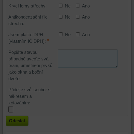
Krycí lemy střechy:
Ne
Ano
Antikondenzační filc
Ne
Ano
střecha:
Jsem plátce DPH
Ne
Ano
*
(vlastním IČ DPH):
Popište stavbu,
případně uveďte svá
přání, umístnění prvků
jako okna a boční
dveře:
Přidejte svůj soubor s
nákresem a
kótováním:
Odeslat