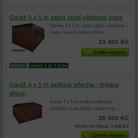
stran,
komponent,
jiných
widgety
se
webových
Garáž 3 x 5 m zadní spád výklopná vrata
atd.
kterými
stránkách.
Stavba 3 x 5 m zadní spád, výklopná
jste
vrata v barvě imitace dřeva....
interagovali
nebo
23 400 Kč
je
Zvolte variantu
používali,
k
Skladem
Dodání 1 až 5 týdnů
zaznamenávání
konverzních
událostí
Garáž 4 x 5 m sedlová střecha - imitace
a
dřeva
podobně.
Garáž 4 x 5 m sedlová střecha,
výklopná vrata široký vodorovný...
38 900 Kč
40 500 Kč
Sleva: 1 600 Kč
Zvolte variantu