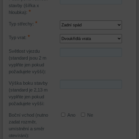
stavby (šířka x
*
hloubka):
*
Typ střechy:
*
Typ vrat:
Světlost vjezdu
(standard jsou 2 m
vyplňte jen pokud
požadujete vyšší):
Výška boku stavby
(standard je 2,13 m
vyplňte jen pokud
požadujete vyšší:
Boční vchod (nutno
Ano
Ne
zadat rozměr,
umístnění a směr
otevírání):