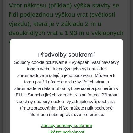
Vzor nákresu (příklad) výška stavby se
řídí podjezdnou výškou vrat (světlostí
vjezdu), která je v základu 2 m u
dvoukřídlých vrat a 1,93 m u výklopných
vrat
Předvolby soukromí
Soubory cookie používáme k vylepšení vaší návštěvy
tohoto webu, k analýze jeho výkonu a ke
shromažďování údajů o jeho používání. Můžeme k
tomu použít nástroje a služby třetích stran a
shromážděná data mohou být přenášena partnerům v
EU, USA nebo jiných zemích. Kliknutím na „Přijmout
všechny soubory cookie“ vyjadřujete svůj souhlas s
tímto zpracováním. Níže můžete najít podrobné
informace nebo upravit své preference.
Zásady ochrany soukromí
Ukázat podrobnosti