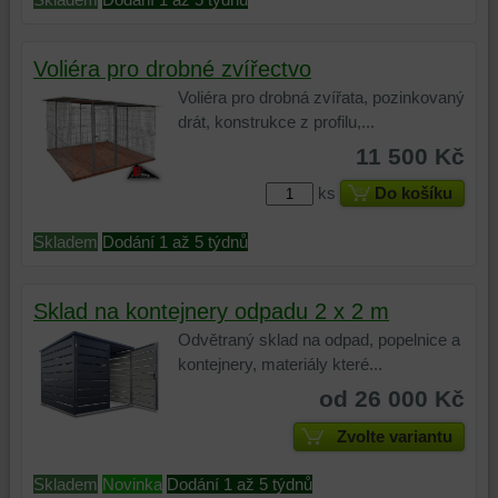
Voliéra pro drobné zvířectvo
Voliéra pro drobná zvířata, pozinkovaný
drát, konstrukce z profilu,...
11 500 Kč
ks
Do košíku
Skladem
Dodání 1 až 5 týdnů
Sklad na kontejnery odpadu 2 x 2 m
Odvětraný sklad na odpad, popelnice a
kontejnery, materiály které...
od 26 000 Kč
Zvolte variantu
Skladem
Novinka
Dodání 1 až 5 týdnů