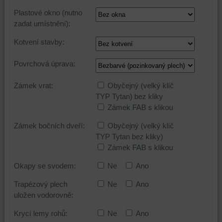
Plastové okno (nutno
zadat umístnění):
Kotvení stavby:
Povrchová úprava:
Zámek vrat:
Obyčejný (velký klíč
TYP Tytan) bez kliky
Zámek FAB s klikou
Zámek bočních dveří:
Obyčejný (velký klíč
TYP Tytan bez kliky)
Zámek FAB s klikou
Okapy se svodem:
Ne
Ano
Trapézový plech
Ne
Ano
uložen vodorovně:
Krycí lemy rohů:
Ne
Ano