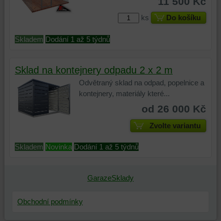
11 500 Kč
ks
Do košíku
Skladem
Dodání 1 až 5 týdnů
Sklad na kontejnery odpadu 2 x 2 m
Odvětraný sklad na odpad, popelnice a
kontejnery, materiály které...
od 26 000 Kč
Zvolte variantu
Skladem
Novinka
Dodání 1 až 5 týdnů
GarazeSklady
Obchodní podmínky