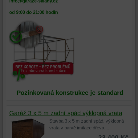
základní
zážitek
nástroje
partnerů,
info@garaze-sklady.cz
funkčnosti
z
první
její
od 9:00 do 21:00 hodin
platformy,
prohlížení,
nebo
relevance
zážitku
ukládat
třetí
pro
z
některé
strany
vás
prohlížení
vaše
ke
na
a
preference
sledování
základě
zabezpečení.
bez
nebo
produktů
uživatelského
zaznamenávání
nebo
účtu
vašeho
stránek,
nebo
procházení
které
bez
našich
jste
přihlášení,
webových
navštívili
používat
stránek,
na
Pozinkovaná konstrukce je standard
skripty
k
tomto
a/nebo
analýze
webu
zdroje
nástrojů
nebo
Garáž 3 x 5 m zadní spád výklopná vrata
třetích
nebo
na
Stavba 3 x 5 m zadní spád, výklopná
stran,
komponent,
jiných
vrata v barvě imitace dřeva....
widgety
se
webových
atd.
kterými
stránkách.
23 400 Kč