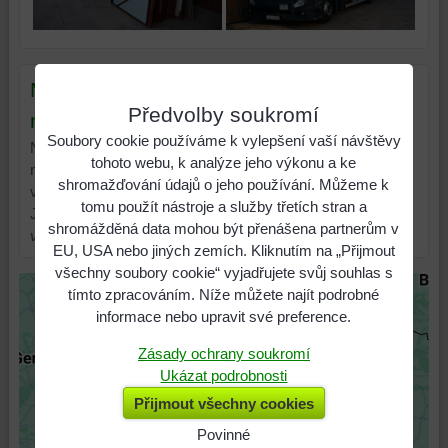
Mapa našich staveb na území České
Předvolby soukromí
republiky
Soubory cookie používáme k vylepšení vaší návštěvy
Na mapě níže si můžete najít nejbližší stavbu provedenou
tohoto webu, k analýze jeho výkonu a ke
naší firmou, stavby jsou označeny s přesností na 20 m a
shromažďování údajů o jeho používání. Můžeme k
ve většině případů jsou viditelné z nejbližší komunikace.
tomu použít nástroje a služby třetích stran a
Jedná se o výběr staveb.
Kliknutím do mapy si myší
shromážděná data mohou být přenášena partnerům v
vyhledáte polohu - zobrazí se mapa staveb.
EU, USA nebo jiných zemích. Kliknutím na „Přijmout
všechny soubory cookie“ vyjadřujete svůj souhlas s
tímto zpracováním. Níže můžete najít podrobné
informace nebo upravit své preference.
Zásady ochrany soukromí
Ukázat podrobnosti
Přijmout všechny cookies
Povinné