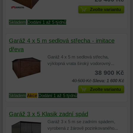
jste
Zvolte variantu
interagovali
nebo
Skladem
Dodání 1 až 5 týdnů
je
používali,
k
Garáž 4 x 5 m sedlová střecha - imitace
zaznamenávání
dřeva
konverzních
událostí
Garáž 4 x 5 m sedlová střecha,
a
výklopná vrata široký vodorovný...
podobně.
38 900 Kč
40 500 Kč
Sleva: 1 600 Kč
Zvolte variantu
Skladem
Akce
Dodání 1 až 5 týdnů
Garáž 3 x 5 Klasik zadní spád
Garáž 3 x 5 m se zadním spádem,
vyrobená z žárově pozinkovaného...