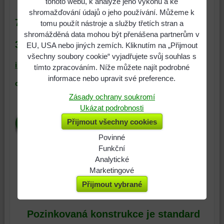
tohoto webu, k analýze jeho výkonu a ke
shromažďování údajů o jeho používání. Můžeme k
737 551 129
tomu použít nástroje a služby třetích stran a
shromážděná data mohou být přenášena partnerům v
317 601 710
EU, USA nebo jiných zemích. Kliknutím na „Přijmout
všechny soubory cookie“ vyjadřujete svůj souhlas s
info@garaze-sklady.cz
tímto zpracováním. Níže můžete najít podrobné
informace nebo upravit své preference.
od 9:00 do 21:00 hodin
Zásady ochrany soukromí
Ukázat podrobnosti
Přijmout všechny cookies
Povinné
Naše
Funkční
webová
Můžeme
Analytické
stránka
ukládat
Použití
Marketingové
ukládá
data
analytických
Můžeme
Přijmout vybrané
data
na
nástrojů
používat
na
vašem
nám
soubory
Pozinkovaná konstrukce je standard
vašem
zařízení
umožňuje
cookie