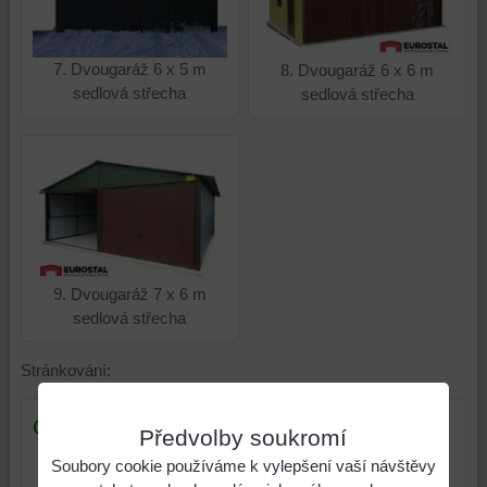
7. Dvougaráž 6 x 5 m
8. Dvougaráž 6 x 6 m
sedlová střecha
sedlová střecha
9. Dvougaráž 7 x 6 m
sedlová střecha
Stránkování:
Garáže online
Předvolby soukromí
Soubory cookie používáme k vylepšení vaší návštěvy