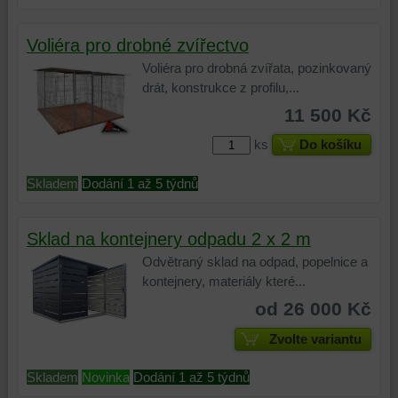
konverzních
událostí
Voliéra pro drobné zvířectvo
a
podobně.
Voliéra pro drobná zvířata, pozinkovaný
drát, konstrukce z profilu,...
11 500 Kč
ks
Do košíku
Skladem
Dodání 1 až 5 týdnů
Sklad na kontejnery odpadu 2 x 2 m
Odvětraný sklad na odpad, popelnice a
kontejnery, materiály které...
od 26 000 Kč
Zvolte variantu
Skladem
Novinka
Dodání 1 až 5 týdnů