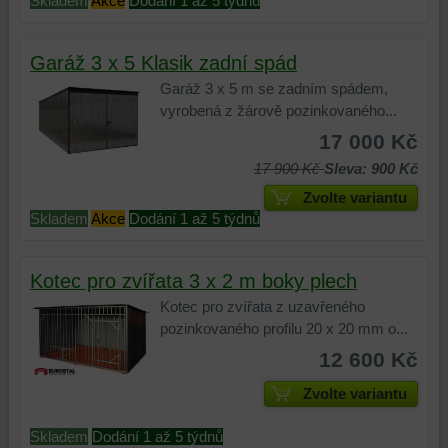
Skladem
Akce
Dodání 1 až 5 týdnů
uživatelského
zaznamenávání
nebo
účtu
vašeho
stránek,
nebo
procházení
které
Garáž 3 x 5 Klasik zadní spád
bez
našich
jste
Garáž 3 x 5 m se zadním spádem,
přihlášení,
webových
navštívili
vyrobená z žárově pozinkovaného...
používat
stránek,
na
17 000 Kč
skripty
k
tomto
17 900 Kč
Sleva: 900 Kč
a/nebo
analýze
webu
zdroje
nástrojů
nebo
Zvolte variantu
třetích
nebo
na
Skladem
Akce
Dodání 1 až 5 týdnů
stran,
komponent,
jiných
widgety
se
webových
Kotec pro zvířata 3 x 2 m boky plech
atd.
kterými
stránkách.
jste
Kotec pro zvířata z uzavřeného
interagovali
pozinkovaného profilu 20 x 20 mm o...
nebo
12 600 Kč
je
používali,
Zvolte variantu
k
zaznamenávání
Skladem
Dodání 1 až 5 týdnů