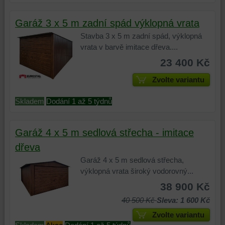
zařízení
(soubory
lépe
a
(cookies
cookie
porozumět
nástroje
Garáž 3 x 5 m zadní spád výklopná vrata
a
a
potřebám
třetích
úložiště
úložiště
našich
stran
Stavba 3 x 5 m zadní spád, výklopná
prohlížeče),
prohlížeče),
návštěvníků
k
vrata v barvě imitace dřeva....
aby
abychom
a
vylepšení
23 400 Kč
bylo
mohli
tomu,
nabídky
možné
poskytovat
jak
produktů
Zvolte variantu
identifikovat
doplňkové
naši
a/nebo
vaši
funkce,
stránku
služeb
Skladem
Dodání 1 až 5 týdnů
relaci
které
používají.
naší
a
zlepšují
Můžeme
nebo
Garáž 4 x 5 m sedlová střecha - imitace
dosáhnout
váš
použít
našich
základní
zážitek
nástroje
partnerů,
dřeva
funkčnosti
z
první
její
Garáž 4 x 5 m sedlová střecha,
platformy,
prohlížení,
nebo
relevance
výklopná vrata široký vodorovný...
zážitku
ukládat
třetí
pro
38 900 Kč
z
některé
strany
vás
prohlížení
vaše
ke
na
40 500 Kč
Sleva: 1 600 Kč
a
preference
sledování
základě
Zvolte variantu
zabezpečení.
bez
nebo
produktů