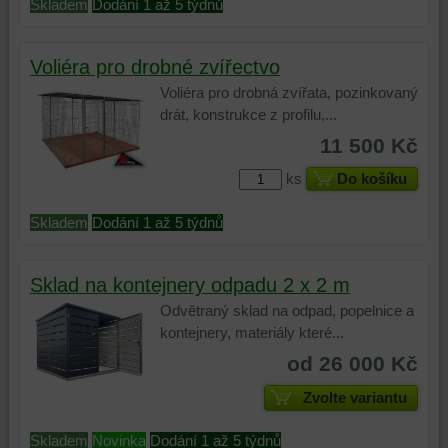
Skladem
Dodání 1 až 5 týdnů
Voliéra pro drobné zvířectvo
Voliéra pro drobná zvířata, pozinkovaný
drát, konstrukce z profilu,...
11 500 Kč
ks
Do košíku
Skladem
Dodání 1 až 5 týdnů
Sklad na kontejnery odpadu 2 x 2 m
Odvětraný sklad na odpad, popelnice a
kontejnery, materiály které...
od 26 000 Kč
Zvolte variantu
Skladem
Novinka
Dodání 1 až 5 týdnů