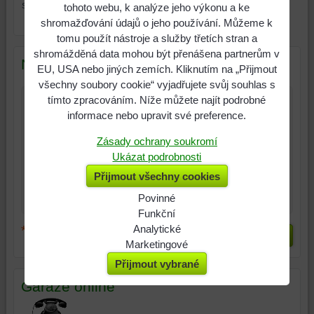
střecha kombinace imitace
tohoto webu, k analýze jeho výkonu a ke
dřeva
shromažďování údajů o jeho používání. Můžeme k
tomu použít nástroje a služby třetích stran a
shromážděná data mohou být přenášena partnerům v
Nový komentář
EU, USA nebo jiných zemích. Kliknutím na „Přijmout
všechny soubory cookie“ vyjadřujete svůj souhlas s
tímto zpracováním. Níže můžete najít podrobné
Název:
informace nebo upravit své preference.
*
Zásady ochrany soukromí
Jméno:
Ukázat podrobnosti
*
Komentář:
Přijmout všechny cookies
Povinné
Naše
Funkční
webová
Můžeme
Analytické
*
(Povinné)
Odeslat
stránka
ukládat
Použití
Marketingové
ukládá
data
analytických
Můžeme
Přijmout vybrané
data
na
nástrojů
používat
Garáže online
na
vašem
nám
soubory
vašem
zařízení
umožňuje
cookie