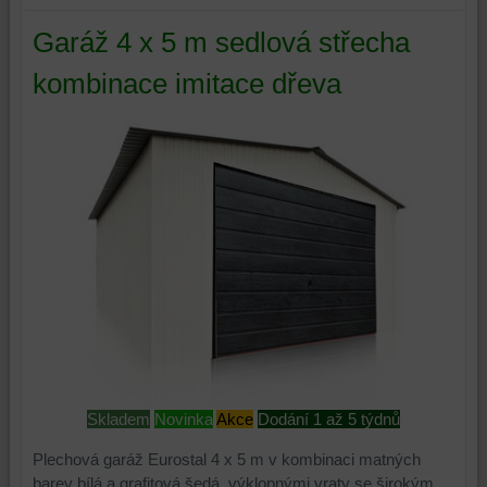
Garáž 4 x 5 m sedlová střecha
kombinace imitace dřeva
Skladem
Novinka
Akce
Dodání 1 až 5 týdnů
Plechová garáž Eurostal 4 x 5 m v kombinaci matných
barev bílá a grafitová šedá, výklopnými vraty se širokým