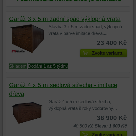
zabezpečení.
bez
nebo
produktů
uživatelského
zaznamenávání
nebo
účtu
vašeho
stránek,
Garáž 3 x 5 m zadní spád výklopná vrata
nebo
procházení
které
Stavba 3 x 5 m zadní spád, výklopná
bez
našich
jste
vrata v barvě imitace dřeva....
přihlášení,
webových
navštívili
používat
stránek,
na
23 400 Kč
skripty
k
tomto
Zvolte variantu
a/nebo
analýze
webu
zdroje
nástrojů
nebo
Skladem
Dodání 1 až 5 týdnů
třetích
nebo
na
stran,
komponent,
jiných
widgety
se
webových
Garáž 4 x 5 m sedlová střecha - imitace
atd.
kterými
stránkách.
dřeva
jste
interagovali
Garáž 4 x 5 m sedlová střecha,
nebo
výklopná vrata široký vodorovný...
je
38 900 Kč
používali,
40 500 Kč
Sleva: 1 600 Kč
k
zaznamenávání
Zvolte variantu