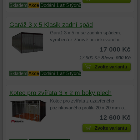
konverzních
Skladem
Akce
Dodání 1 až 5 týdnů
událostí
a
Garáž 3 x 5 Klasik zadní spád
podobně.
Garáž 3 x 5 m se zadním spádem,
vyrobená z žárově pozinkovaného...
17 000 Kč
17 900 Kč
Sleva: 900 Kč
Zvolte variantu
Skladem
Akce
Dodání 1 až 5 týdnů
Kotec pro zvířata 3 x 2 m boky plech
Kotec pro zvířata z uzavřeného
pozinkovaného profilu 20 x 20 mm o...
12 600 Kč
Zvolte variantu