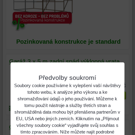
Pozinkovaná konstrukce je standard
Garáž 3 x 5 m zadní spád výklopná vrata
Stavba 3 x 5 m zadní spád, výklopná
vrata v barvě imitace dřeva....
Předvolby soukromí
23 400 Kč
Soubory cookie používáme k vylepšení vaší návštěvy
tohoto webu, k analýze jeho výkonu a ke
Zvolte variantu
shromažďování údajů o jeho používání. Můžeme k
tomu použít nástroje a služby třetích stran a
Skladem
Dodání 1 až 5 týdnů
shromážděná data mohou být přenášena partnerům v
EU, USA nebo jiných zemích. Kliknutím na „Přijmout
všechny soubory cookie“ vyjadřujete svůj souhlas s
Garáž 4 x 5 m sedlová střecha - imitace
tímto zpracováním. Níže můžete najít podrobné