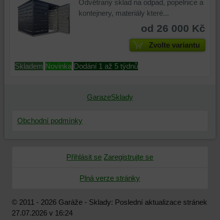
skripty
k
tomto
Odvětraný sklad na odpad, popelnice a
a/nebo
analýze
webu
kontejnery, materiály které...
zdroje
nástrojů
nebo
od 26 000 Kč
třetích
nebo
na
stran,
komponent,
jiných
Zvolte variantu
widgety
se
webových
Skladem
Novinka
Dodání 1 až 5 týdnů
atd.
kterými
stránkách.
jste
interagovali
GarazeSklady
nebo
je
používali,
Obchodní podmínky
k
zaznamenávání
konverzních
Přihlásit se
Zaregistrujte se
událostí
a
Plná verze stránky
podobně.
© 2011 - 2026 Garáže - Sklady: Poslední aktualizace stránek
27.07.2026 v 16:24